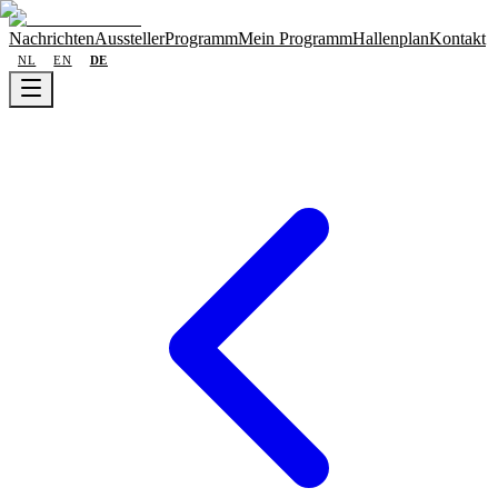
Nachrichten
Aussteller
Programm
Mein Programm
Hallenplan
Kontakt
NL
EN
DE