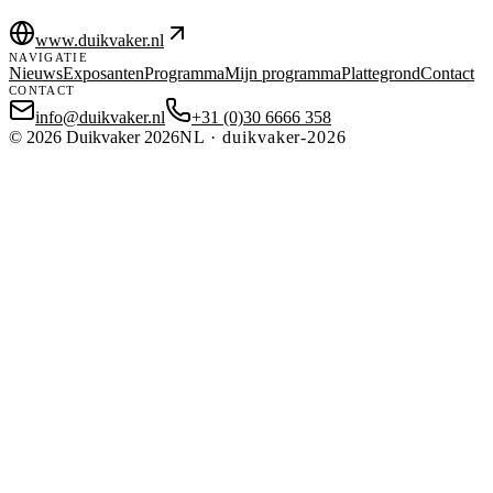
www.duikvaker.nl
NAVIGATIE
Nieuws
Exposanten
Programma
Mijn programma
Plattegrond
Contact
CONTACT
info@duikvaker.nl
+31 (0)30 6666 358
©
2026
Duikvaker 2026
NL
·
duikvaker-2026