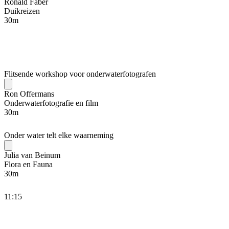
Ronald Faber
Duikreizen
30
m
Flitsende workshop voor onderwaterfotografen
Ron Offermans
Onderwaterfotografie en film
30
m
Onder water telt elke waarneming
Julia van Beinum
Flora en Fauna
30
m
11:15