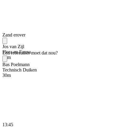
Zand erover
Jos van Zijl
Flora en Fauna
Een rebreather moet dat nou?
15
m
Bas Poelmann
Technisch Duiken
30
m
13:45