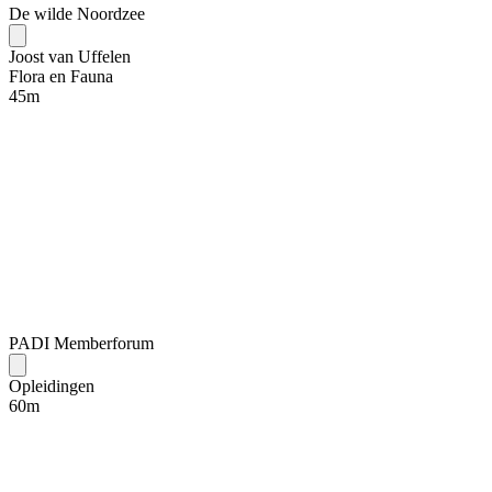
De wilde Noordzee
Joost van Uffelen
Flora en Fauna
45
m
PADI Memberforum
Opleidingen
60
m