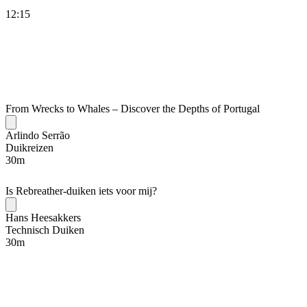
12:15
From Wrecks to Whales – Discover the Depths of Portugal
Arlindo Serrão
Duikreizen
30
m
Is Rebreather-duiken iets voor mij?
Hans Heesakkers
Technisch Duiken
30
m