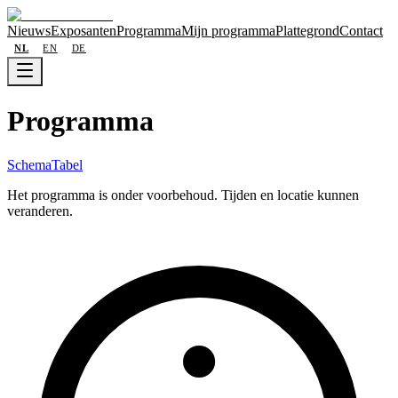
Nieuws
Exposanten
Programma
Mijn programma
Plattegrond
Contact
NL
EN
DE
Programma
Schema
Tabel
Het programma is onder voorbehoud. Tijden en locatie kunnen
veranderen.