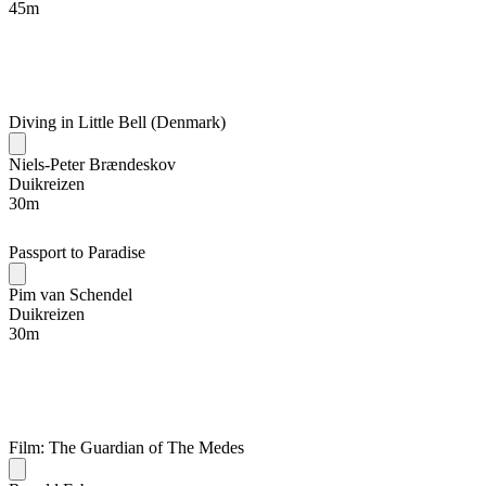
45
m
Diving in Little Bell (Denmark)
Niels-Peter Brændeskov
Duikreizen
30
m
Passport to Paradise
Pim van Schendel
Duikreizen
30
m
Film: The Guardian of The Medes