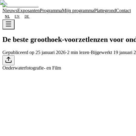
Nieuws
Exposanten
Programma
Mijn programma
Plattegrond
Contact
NL
EN
DE
De beste groothoek-voorzetlenzen voor ond
Gepubliceerd op 25 januari 2026
·
2 min lezen
·
Bijgewerkt 19 januari 
Onderwaterfotografie- en Film