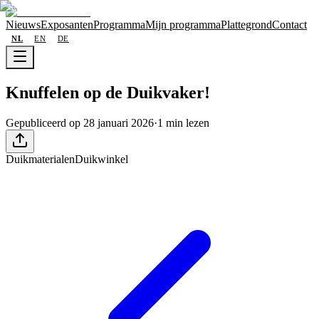
Nieuws
Exposanten
Programma
Mijn programma
Plattegrond
Contact
NL
EN
DE
Knuffelen op de Duikvaker!
Gepubliceerd op 28 januari 2026
·
1 min lezen
Duikmaterialen
Duikwinkel