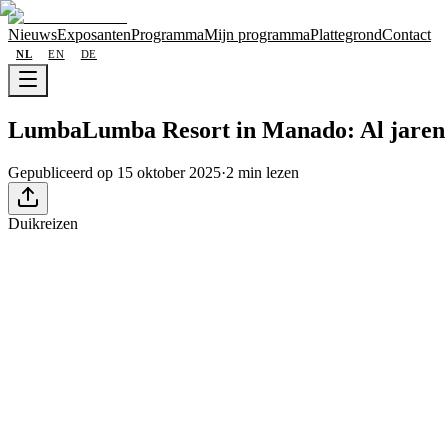
Nieuws
Exposanten
Programma
Mijn programma
Plattegrond
Contact
NL
EN
DE
LumbaLumba Resort in Manado: Al jaren 
Gepubliceerd op 15 oktober 2025
·
2 min lezen
Duikreizen