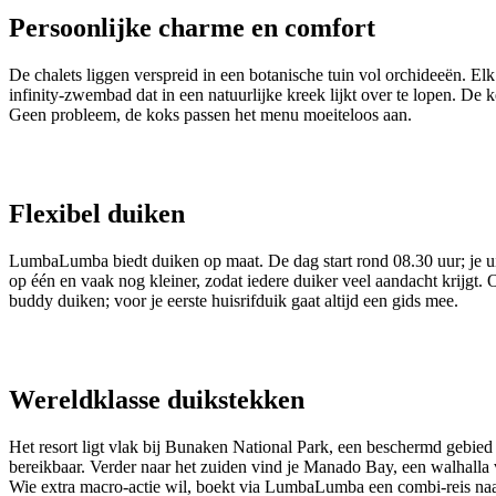
Persoonlijke charme en comfort
De chalets liggen verspreid in een botanische tuin vol orchideeën. Elk
infinity‑zwembad dat in een natuurlijke kreek lijkt over te lopen. De 
Geen probleem, de koks passen het menu moeiteloos aan.
Flexibel duiken
LumbaLumba biedt duiken op maat. De dag start rond 08.30 uur; je uitr
op één en vaak nog kleiner, zodat iedere duiker veel aandacht krijgt. 
buddy duiken; voor je eerste huisrifduik gaat altijd een gids mee.
Wereldklasse duikstekken
Het resort ligt vlak bij Bunaken National Park, een beschermd gebied
bereikbaar. Verder naar het zuiden vind je Manado Bay, een walhalla
Wie extra macro‑actie wil, boekt via LumbaLumba een combi‑reis naa