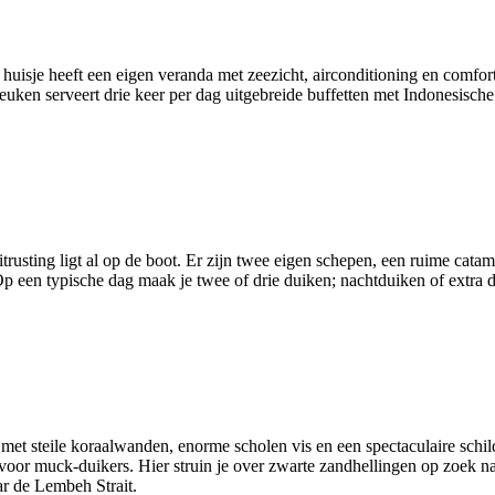
 huisje heeft een eigen veranda met zeezicht, airconditioning en comfor
keuken serveert drie keer per dag uitgebreide buffetten met Indonesisch
usting ligt al op de boot. Er zijn twee eigen schepen, een ruime catam
Op een typische dag maak je twee of drie duiken; nachtduiken of extra du
 met steile koraalwanden, enorme scholen vis en een spectaculaire sch
 voor muck‑duikers. Hier struin je over zwarte zandhellingen op zoek 
r de Lembeh Strait.