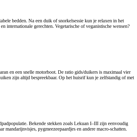
tabele bedden. Na een duik of snorkelsessie kun je relaxen in het
e en internationale gerechten. Vegetarische of veganistische wensen?
aran en een snelle motorboot. De ratio gids/duikers is maximaal vier
iken zijn altijd bespreekbaar. Op het huisrif kun je zelfstandig of met
ildpadpopulatie. Bekende stekken zoals Lekuan I–III zijn eenvoudig
naar mandarijnvisjes, pygmeezeepaardjes en andere macro‑schatten.