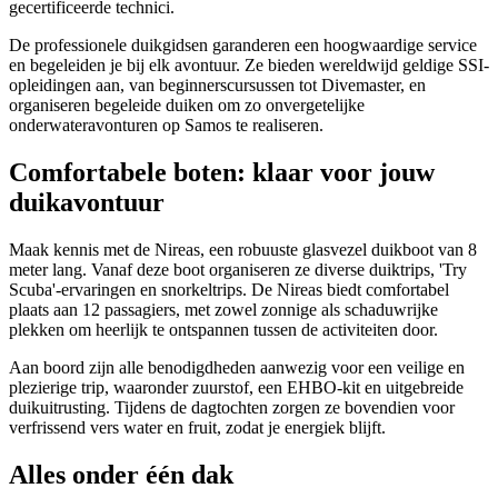
gecertificeerde technici.
De professionele duikgidsen garanderen een hoogwaardige service
en begeleiden je bij elk avontuur. Ze bieden wereldwijd geldige SSI-
opleidingen aan, van beginnerscursussen tot Divemaster, en
organiseren begeleide duiken om zo onvergetelijke
onderwateravonturen op Samos te realiseren.
Comfortabele boten: klaar voor jouw
duikavontuur
Maak kennis met de Nireas, een robuuste glasvezel duikboot van 8
meter lang. Vanaf deze boot organiseren ze diverse duiktrips, 'Try
Scuba'-ervaringen en snorkeltrips. De Nireas biedt comfortabel
plaats aan 12 passagiers, met zowel zonnige als schaduwrijke
plekken om heerlijk te ontspannen tussen de activiteiten door.
Aan boord zijn alle benodigdheden aanwezig voor een veilige en
plezierige trip, waaronder zuurstof, een EHBO-kit en uitgebreide
duikuitrusting. Tijdens de dagtochten zorgen ze bovendien voor
verfrissend vers water en fruit, zodat je energiek blijft.
Alles onder één dak