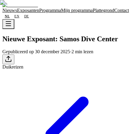
Nieuws
Exposanten
Programma
Mijn programma
Plattegrond
Contact
NL
EN
DE
Nieuwe Exposant: Samos Dive Center
Gepubliceerd op 30 december 2025
·
2 min lezen
Duikreizen