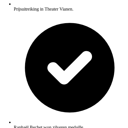
Prijsuitreiking in Theater Vianen.
Raphaël Bechet won zilveren medaille.