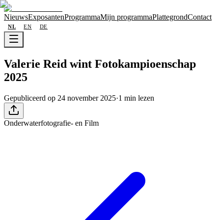
Nieuws
Exposanten
Programma
Mijn programma
Plattegrond
Contact
NL
EN
DE
Valerie Reid wint Fotokampioenschap
2025
Gepubliceerd op 24 november 2025
·
1 min lezen
Onderwaterfotografie- en Film