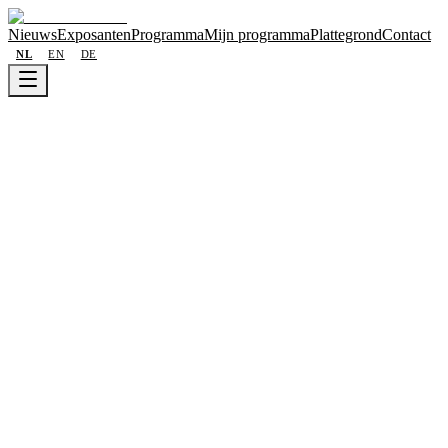
Nieuws
Exposanten
Programma
Mijn programma
Plattegrond
Contact
NL
EN
DE