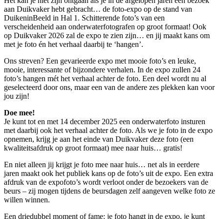
Het kan je niet zijn ontgaan als je in de afgelopen jaren een bezoek
aan Duikvaker hebt gebracht… de foto-expo op de stand van
DuikeninBeeld in Hal 1. Schitterende foto’s van een
verscheidenheid aan onderwaterfotografen op groot formaat! Ook
op Duikvaker 2026 zal de expo te zien zijn… en jij maakt kans om
met je foto én het verhaal daarbij te ‘hangen’.
Ons streven? Een gevarieerde expo met mooie foto’s en leuke,
mooie, interessante of bijzondere verhalen. In de expo zullen 24
foto’s hangen mét het verhaal achter de foto. Een deel wordt nu al
geselecteerd door ons, maar een van de andere zes plekken kan voor
jou zijn!
Doe mee!
Je kunt tot en met 14 december 2025 een onderwaterfoto insturen
met daarbij ook het verhaal achter de foto. Als we je foto in de expo
opnemen, krijg je aan het einde van Duikvaker deze foto (een
kwaliteitsafdruk op groot formaat) mee naar huis… gratis!
En niet alleen jij krijgt je foto mee naar huis… net als in eerdere
jaren maakt ook het publiek kans op de foto’s uit de expo. Een extra
afdruk van de expofoto’s wordt verloot onder de bezoekers van de
beurs – zij mogen tijdens de beursdagen zelf aangeven welke foto ze
willen winnen.
Een driedubbel moment of fame: je foto hangt in de expo, je kunt