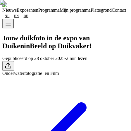
Nieuws
Exposanten
Programma
Mijn programma
Plattegrond
Contact
NL
EN
DE
Jouw duikfoto in de expo van
DuikeninBeeld op Duikvaker!
Gepubliceerd op 28 oktober 2025
·
2 min lezen
Onderwaterfotografie- en Film