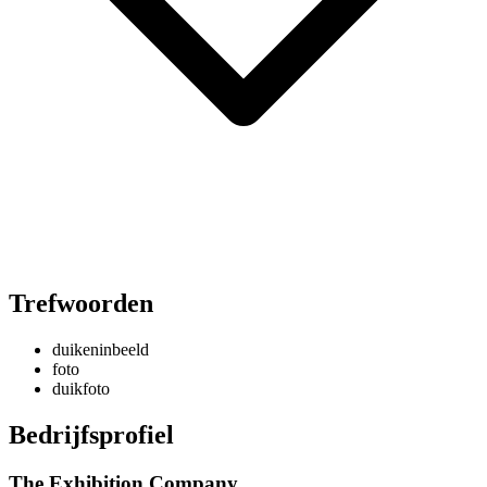
Trefwoorden
duikeninbeeld
foto
duikfoto
Bedrijfsprofiel
The Exhibition Company